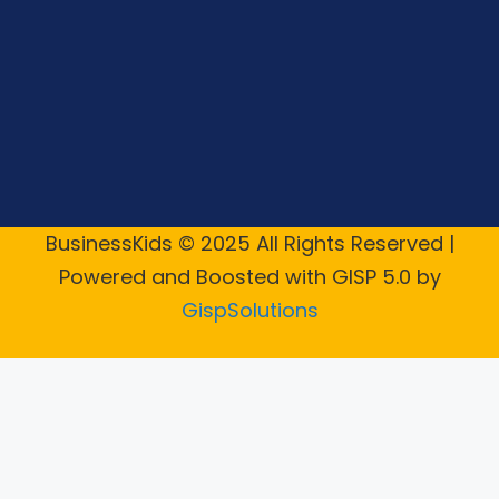
BusinessKids © 2025 All Rights Reserved |
Powered and Boosted with GISP 5.0 by
GispSolutions