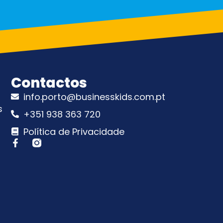
Contactos
info.porto@businesskids.com.pt
s
+351 938 363 720
Política de Privacidade