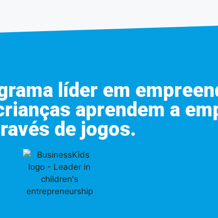
ograma líder em empree
s crianças aprendem a e
través de jogos.