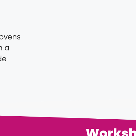
jovens
m a
de
Works