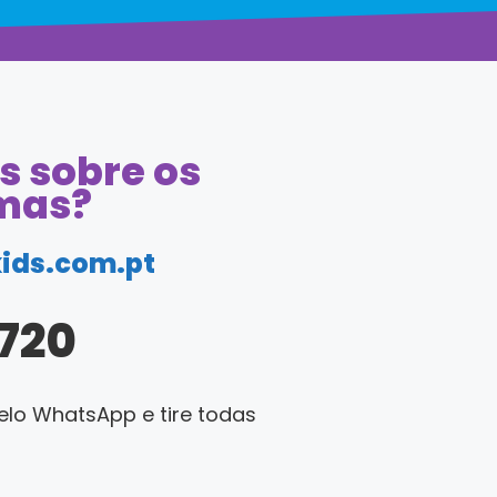
s sobre os
mas?
ids.com.pt
 720
elo WhatsApp e tire todas