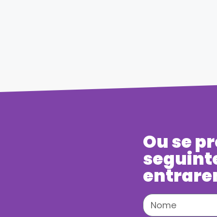
Ou se pr
seguint
entrare