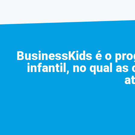
BusinessKids é o pr
infantil, no qual a
a